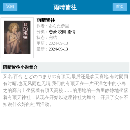
雨晴皆往
返回
首页
雨晴皆往
作者：あらた伊里
分类：
恋爱 校园 剧情
状态：完结
更新：2024-09-13
最新：
2024-09-13
雨晴皆往小说简介
又名:百合 とどのつまりの有顶天,最后还是欢天喜地,有时阴雨
有时晴,也无风雨也无晴,我们的有顶天在一片汪洋之中的小岛
之的高台上坐落着有顶天高校……的用地的一角里静静地坐落
着有顶天神社，从现在开始以这座神社为舞台，开展了实在不
知说什么好的社团活动。