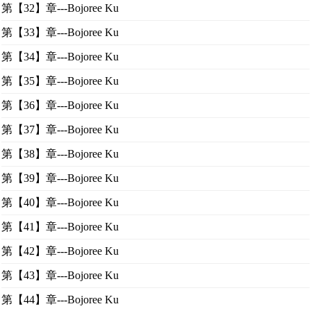
第【32】章---Bojoree Ku
第【33】章---Bojoree Ku
第【34】章---Bojoree Ku
第【35】章---Bojoree Ku
第【36】章---Bojoree Ku
第【37】章---Bojoree Ku
第【38】章---Bojoree Ku
第【39】章---Bojoree Ku
第【40】章---Bojoree Ku
第【41】章---Bojoree Ku
第【42】章---Bojoree Ku
第【43】章---Bojoree Ku
第【44】章---Bojoree Ku