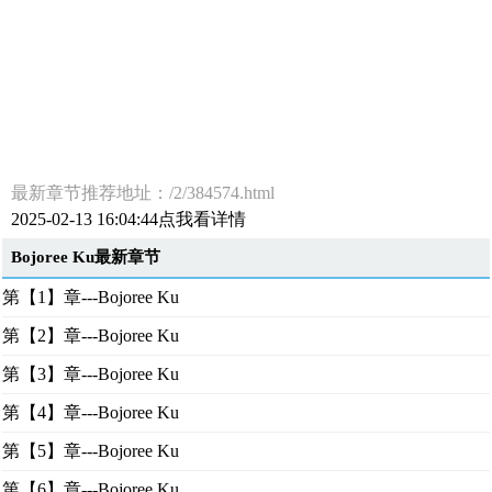
最新章节推荐地址：/2/384574.html
2025-02-13 16:04:44点我看详情
Bojoree Ku最新章节
第【1】章---Bojoree Ku
第【2】章---Bojoree Ku
第【3】章---Bojoree Ku
第【4】章---Bojoree Ku
第【5】章---Bojoree Ku
第【6】章---Bojoree Ku