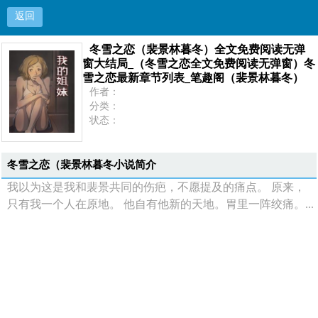
返回
冬雪之恋（裴景林暮冬）全文免费阅读无弹
冬雪之恋（裴景林暮冬）全文免费阅读无弹窗大结
窗大结局_（冬雪之恋全文免费阅读无弹窗）冬
雪之恋最新章节列表_笔趣阁（裴景林暮冬）
局_（冬雪之恋全文免费阅读无弹窗）冬雪之恋最
作者：
分类：
新章节列表_笔趣阁（裴景林暮冬）
状态：
更新：
最新：
首页
冬雪之恋（裴景林暮冬小说简介
我以为这是我和裴景共同的伤疤，不愿提及的痛点。 原来，
只有我一个人在原地。 他自有他新的天地。胃里一阵绞痛。...