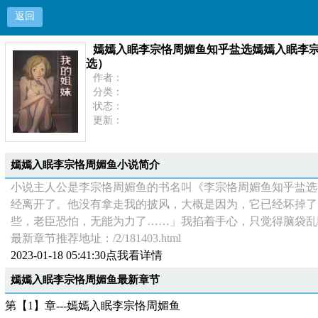
返回
嫣嫣入眠李宗恪周媚鱼知乎盐选嫣嫣入眠李
嫣嫣入眠李宗恪周媚鱼知乎盐选嫣嫣入眠李宗恪无
选）
作者：
分类：
状态：
更新：
最新：
嫣嫣入眠李宗恪周媚鱼小说简介
小说主人公是李宗恪周媚鱼的书名叫《李宗恪周媚鱼知乎盐选
经离开了。他没有拿走我的披风，大概是因为，它已经坏掉了
些，老臣恐怕，无能为力了……」我掐着手心，只觉得脑袋乱
最新章节推荐地址：/2/181403.html
2023-01-18 05:41:30点我看详情
嫣嫣入眠李宗恪周媚鱼最新章节
第【1】章---嫣嫣入眠李宗恪周媚鱼