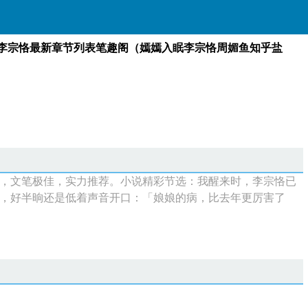
李宗恪最新章节列表笔趣阁（嫣嫣入眠李宗恪周媚鱼知乎盐
嫣嫣入眠李宗恪最新章节列表笔趣阁（嫣嫣入眠李宗
首页
，文笔极佳，实力推荐。小说精彩节选：我醒来时，李宗恪已
，好半晌还是低着声音开口：「娘娘的病，比去年更厉害了