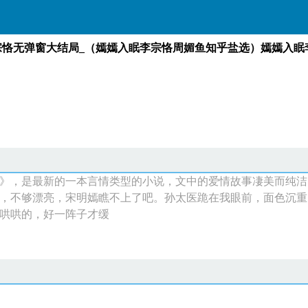
宗恪无弹窗大结局_（嫣嫣入眠李宗恪周媚鱼知乎盐选）嫣嫣入眠
弹窗大结局_（嫣嫣入眠李宗恪周媚鱼知乎盐选）
恪周媚鱼知乎盐选）
》，是最新的一本言情类型的小说，文中的爱情故事凄美而纯洁
，不够漂亮，宋明嫣瞧不上了吧。孙太医跪在我眼前，面色沉重
哄哄的，好一阵子才缓