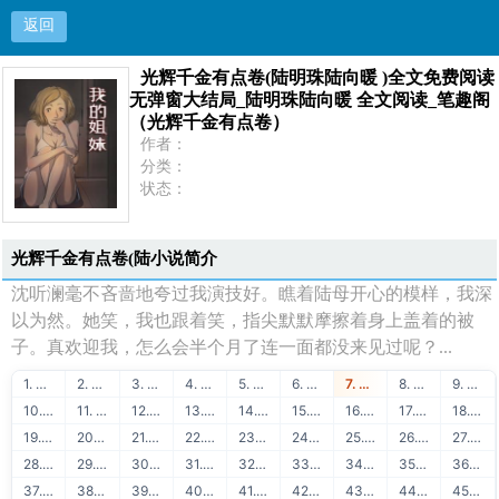
返回
光辉千金有点卷(陆明珠陆向暖 )全文免费阅读
光辉千金有点卷(陆明珠陆向暖 )全文免费阅读无弹
无弹窗大结局_陆明珠陆向暖 全文阅读_笔趣阁
（光辉千金有点卷）
窗大结局_陆明珠陆向暖 全文阅读_笔趣阁（光辉千
作者：
分类：
状态：
金有点卷）
更新：
最新：
首页
光辉千金有点卷(陆小说简介
沈听澜毫不吝啬地夸过我演技好。瞧着陆母开心的模样，我深
以为然。她笑，我也跟着笑，指尖默默摩擦着身上盖着的被
子。真欢迎我，怎么会半个月了连一面都没来见过呢？...
1. ★明星趣事★
2. 51链友链交换
3. 51链流量联盟
4. 51学堂在线学习
5. 88API保单识别
6. 51链免费交换
7. 51学堂免费课程
8. 88API发票识别
9. 51链买卖友链
10. 51学堂编程教程
11. 88API身份证识别
12. 51链泛目录出租
13. 51学堂SEO教程
14. 88API银行卡识别
15. 51链网站出售
16. 51学堂建站教程
17. 88API名片识别
18. 51链广告联盟
19. 51学堂精品推荐
20. 88API营业执照识别
21. 51链出租广告位
22. 51链站长赚钱
23. 51学堂运营干货
24. 88API行驶证识别
25. 51链软文出售
26. 51链流量出售
27. 88API驾驶证识别
28. 51链图文广告
29. 51链购买友链
30. 88API车牌号识别
31. 51链免费换链
32. 51链网站目录
33. 88API车架号识别
34. 51链网站转让
35. 51链软文外链
36. 88API通用文本识别
37. 51链网站排行
38. 51链友链检测
39. 88API二维码识别
40. 51学堂Java教程
41. 51学堂Python教程
42. 88API快递地址解析
43. 51学堂Golang教程
44. 51学堂前端开发
45. 88API OCR识别