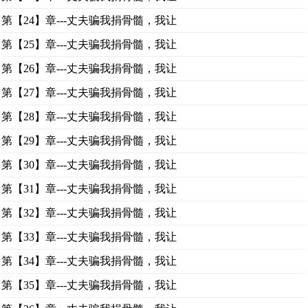
第【24】章---丈夫骗我捐骨髓，我让
第【25】章---丈夫骗我捐骨髓，我让
第【26】章---丈夫骗我捐骨髓，我让
第【27】章---丈夫骗我捐骨髓，我让
第【28】章---丈夫骗我捐骨髓，我让
第【29】章---丈夫骗我捐骨髓，我让
第【30】章---丈夫骗我捐骨髓，我让
第【31】章---丈夫骗我捐骨髓，我让
第【32】章---丈夫骗我捐骨髓，我让
第【33】章---丈夫骗我捐骨髓，我让
第【34】章---丈夫骗我捐骨髓，我让
第【35】章---丈夫骗我捐骨髓，我让