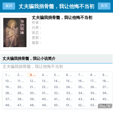
丈夫骗我捐骨髓，我让他悔不当初
返回
首页
丈夫骗我捐骨髓，我让他悔不当初
作者：
分类：
状态：
更新：
最新：
丈夫骗我捐骨髓，我让小说简介
丈夫骗我捐骨髓，我让他悔不当初
1. ★明星趣事★
2. 51链友链交换
3. 51链流量联盟
4. 51学堂在线学习
5. 88API保单识别
6. 51链免费交换
7. 51学堂免费课程
8. 88API发票识别
9. 51链买卖友链
10. 51学堂编程教程
11. 88API身份证识别
12. 51链泛目录出租
13. 51学堂SEO教程
14. 88API银行卡识别
15. 51链网站出售
16. 51学堂建站教程
17. 88API名片识别
18. 51链广告联盟
19. 51学堂精品推荐
20. 88API营业执照识别
21. 51链出租广告位
22. 51链站长赚钱
23. 51学堂运营干货
24. 88API行驶证识别
25. 51链软文出售
26. 51链流量出售
27. 88API驾驶证识别
28. 51链图文广告
29. 51链购买友链
30. 88API车牌号识别
31. 51链免费换链
32. 51链网站目录
33. 88API车架号识别
34. 51链网站转让
35. 51链软文外链
36. 88API通用文本识别
37. 51链网站排行
38. 51链友链检测
39. 88API二维码识别
40. 51学堂Java教程
41. 51学堂Python教程
42. 88API快递地址解析
43. 51学堂Golang教程
44. 51学堂前端开发
45. 88API OCR识别
46. 51学堂AI人工智能
47. 51学堂云计算运维
48. 51学堂出售源码
49. 51学堂SVIP会员
50. 51学堂IT教程
51. 51学堂大数据
52. 51链友链交换
53. 51链流量联盟
54. 51学堂在线学习
51链广告