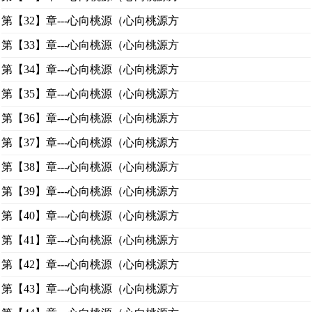
第【32】章---心向桃源（心向桃源方
第【33】章---心向桃源（心向桃源方
第【34】章---心向桃源（心向桃源方
第【35】章---心向桃源（心向桃源方
第【36】章---心向桃源（心向桃源方
第【37】章---心向桃源（心向桃源方
第【38】章---心向桃源（心向桃源方
第【39】章---心向桃源（心向桃源方
第【40】章---心向桃源（心向桃源方
第【41】章---心向桃源（心向桃源方
第【42】章---心向桃源（心向桃源方
第【43】章---心向桃源（心向桃源方