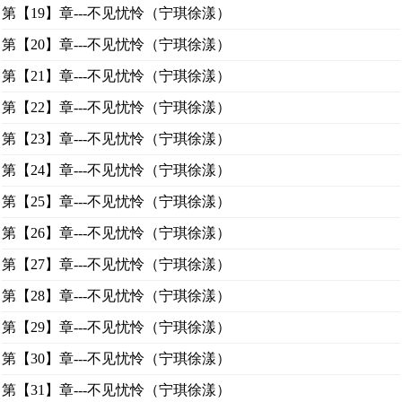
第【19】章---不见忧怜（宁琪徐漾）
第【20】章---不见忧怜（宁琪徐漾）
第【21】章---不见忧怜（宁琪徐漾）
第【22】章---不见忧怜（宁琪徐漾）
第【23】章---不见忧怜（宁琪徐漾）
第【24】章---不见忧怜（宁琪徐漾）
第【25】章---不见忧怜（宁琪徐漾）
第【26】章---不见忧怜（宁琪徐漾）
第【27】章---不见忧怜（宁琪徐漾）
第【28】章---不见忧怜（宁琪徐漾）
第【29】章---不见忧怜（宁琪徐漾）
第【30】章---不见忧怜（宁琪徐漾）
第【31】章---不见忧怜（宁琪徐漾）